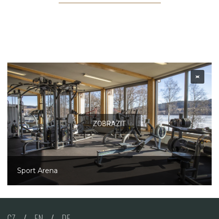
ZOBRAZIT
Sport Arena
CZ
/
EN
/
DE