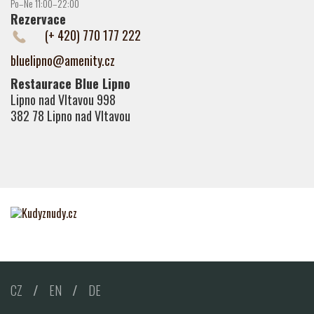
Po–Ne 11:00–22:00
Rezervace
(+ 420) 770 177 222
bluelipno@amenity.cz
Restaurace Blue Lipno
Lipno nad Vltavou 998
382 78 Lipno nad Vltavou
CZ
/
EN
/
DE