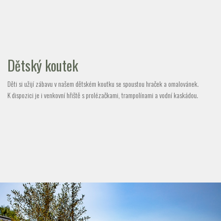
Dětský koutek
Děti si užijí zábavu v našem dětském koutku se spoustou hraček a omalovánek.
K dispozici je i venkovní hřiště s prolézačkami, trampolínami a vodní kaskádou.