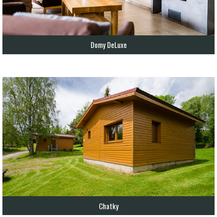
Domy DeLuxe
Chatky