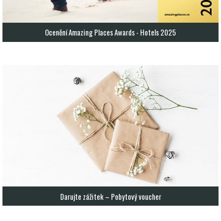
Ocenění Amazing Places Awards - Hotels 2025
Darujte zážitek – Pobytový voucher