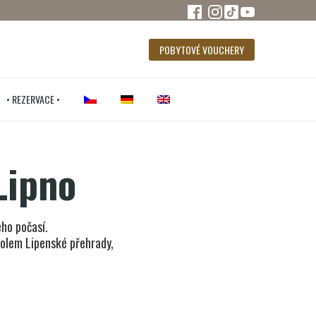
POBYTOVÉ VOUCHERY
• REZERVACE •
Lipno
ého počasí.
 kolem Lipenské přehrady,