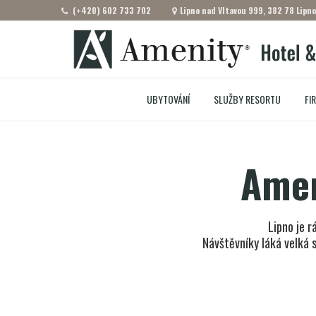
(+420) 602 733 702
Lipno nad Vltavou 999, 382 78 Lipno
UBYTOVÁNÍ
SLUŽBY RESORTU
FI
Amen
Lipno je r
Návštěvníky láká velká s