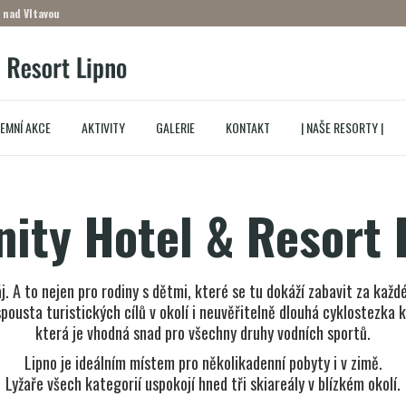
 nad Vltavou
REMNÍ AKCE
AKTIVITY
GALERIE
KONTAKT
| NAŠE RESORTY |
ity Hotel & Resort 
áj. A to nejen pro rodiny s dětmi, které se tu dokáží zabavit za každ
pousta turistických cílů v okolí i neuvěřitelně dlouhá cyklostezka
která je vhodná snad pro všechny druhy vodních sportů.
Lipno je ideálním místem pro několikadenní pobyty i v zimě.
Lyžaře všech kategorií uspokojí hned tři skiareály v blízkém okolí.