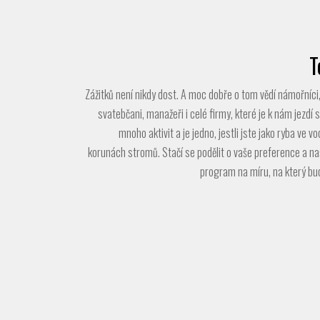
T
Zážitků není nikdy dost. A moc dobře o tom vědí námořníci, 
svatebčani, manažeři i celé firmy, které je k nám jezdí s
mnoho aktivit a je jedno, jestli jste jako ryba ve v
korunách stromů. Stačí se podělit o vaše preference a na
program na míru, na který bu