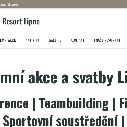
 nad Vltavou
REMNÍ AKCE
AKTIVITY
GALERIE
KONTAKT
| NAŠE RESORTY |
emní akce a svatby L
rence | Teambuilding | F
| Sportovní soustředění |