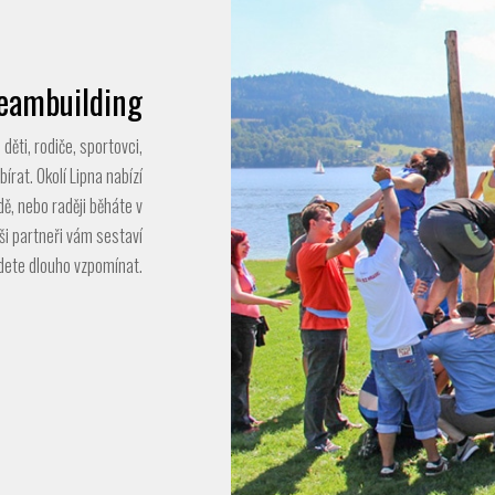
eambuilding
děti, rodiče, sportovci,
bírat. Okolí Lipna nabízí
odě, nebo raději běháte v
ši partneři vám sestaví
dete dlouho vzpomínat.