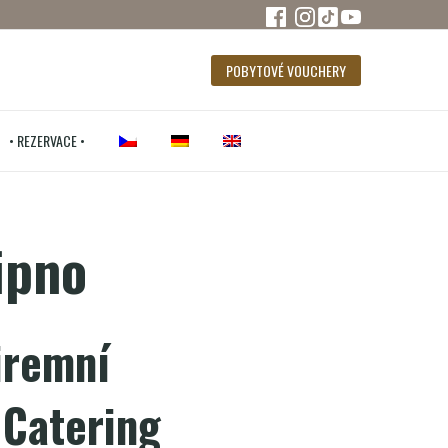
POBYTOVÉ VOUCHERY
• REZERVACE •
ipno
iremní
 Catering