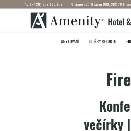
(+420) 602 733 702
Lipno nad Vltavou 999, 382 78 Lipno
UBYTOVÁNÍ
SLUŽBY RESORTU
FI
Fir
Konfe
večírky 