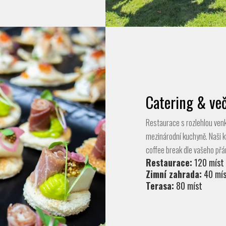
Catering & več
Restaurace s rozlehlou venk
mezinárodní kuchyně. Naši ku
coffee break dle vašeho přán
Restaurace:
120 míst
Zimní zahrada:
40 mís
Terasa:
80 míst