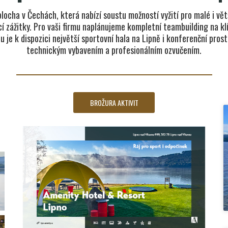
plocha v Čechách, která nabízí soustu možností vyžití pro malé i vět
í zážitky. Pro vaši firmu naplánujeme kompletní teambuilding na klí
 je k dispozici největší sportovní hala na Lipně i konferenční pro
technickým vybavením a profesionálním ozvučením.
BROŽURA AKTIVIT