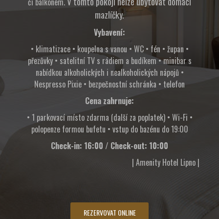
V tomto pokoji nelze ubytovat domácí
či balkonem.
mazlíčky.
Vybavení:
• klimatizace • koupelna s vanou • WC • fén • župan •
přezůvky • satelitní TV s rádiem a budíkem • minibar s
nabídkou alkoholických i nealkoholických nápojů •
Nespresso Pixie • bezpečnostní schránka • telefon
Cena zahrnuje:
• 1 parkovací místo zdarma (další za poplatek) • Wi-Fi •
polopenze formou bufetu • vstup do bazénu do 19:00
Check-in: 16:00 / Check-out: 10:00
| Amenity Hotel Lipno |
REZERVOVAT ONLINE