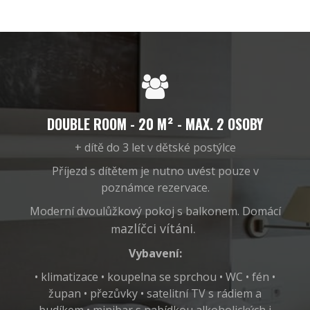
DOUBLE ROOM - 20 M² - MAX. 2 OSOBY
+ dítě do 3 let v dětské postýlce
Příjezd s dítětem je nutno uvést pouze v
poznámce rezervace.
Moderní dvoulůžkový pokoj s balkonem. Domácí
azlíčci vítáni.
m
Vybavení:
• klimatizace • koupelna se sprchou • WC • fén •
župan • přezůvky • satelitní TV s rádiem a
budíkem • minibar s nabídkou alkoholických i