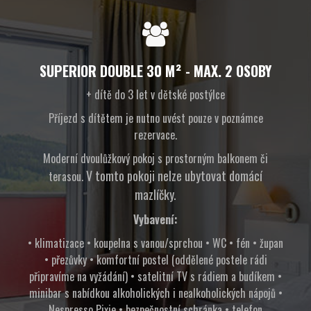
SUPERIOR DOUBLE 30 M² - MAX. 2 OSOBY
+ dítě do 3 let v dětské postýlce
Příjezd s dítětem je nutno uvést pouze v poznámce
rezervace.
Moderní dvoulůžkový pokoj s prostorným balkonem či
V tomto pokoji nelze ubytovat domácí
terasou.
mazlíčky.
Vybavení:
• klimatizace • koupelna s vanou/sprchou • WC • fén • župan
• přezůvky • komfortní postel (oddělené postele rádi
připravíme na vyžádání) • satelitní TV s rádiem a budíkem •
minibar s nabídkou alkoholických i nealkoholických nápojů •
Nespresso Pixie • bezpečnostní schránka • telefon