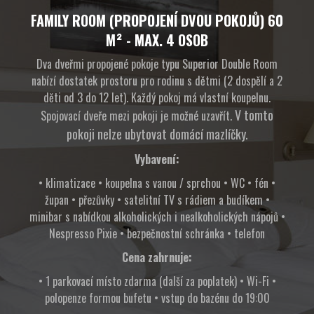
FAMILY ROOM (PROPOJENÍ DVOU POKOJŮ) 60
M² - MAX. 4 OSOB
Dva dveřmi propojené pokoje typu Superior Double Room
nabízí dostatek prostoru pro rodinu s dětmi (2 dospělí a 2
děti od 3 do 12 let). Každý pokoj má vlastní koupelnu.
V tomto
Spojovací dveře mezi pokoji je možné uzavřít.
pokoji nelze ubytovat domácí mazlíčky.
Vybavení:
• klimatizace • koupelna s vanou / sprchou • WC • fén •
župan • přezůvky • satelitní TV s rádiem a budíkem •
minibar s nabídkou alkoholických i nealkoholických nápojů •
Nespresso Pixie • bezpečnostní schránka • telefon
Cena zahrnuje:
• 1 parkovací místo zdarma (další za poplatek) • Wi-Fi •
polopenze formou bufetu • vstup do bazénu do 19:00