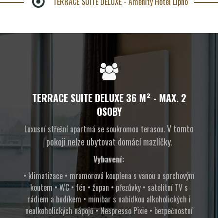
TERRACE SUITE DELUXE - Amenity Hotel Lipno
TERRACE SUITE DELUXE 36 M² - MAX. 2
OSOBY
V tomto
Luxusní střešní apartmá se soukromou terasou.
pokoji nelze ubytovat domácí mazlíčky.
Vybavení:
• klimatizace • mramorová kouplena s vanou a sprchovým
koutem • WC • fén • župan • přezůvky • satelitní TV s
rádiem a budíkem • minibar s nabídkou alkoholických i
nealkoholických nápojů • Nespresso Pixie • bezpečnostní