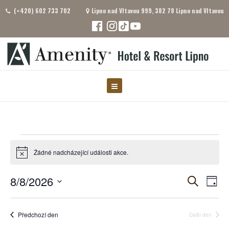
(+420) 602 733 702
Lipno nad Vltavou 999, 382 78 Lipno nad Vltavou
Akce
Žádné nadcházející události akce.
Notice
for
8.8.2026
Navigac
Nav
8/8/2026
Hledat
Den
pro
Vyberte
pro
datum.
zob
hledání
Předchozí den
Další den
Akc